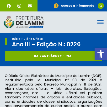
Acesso a Informação
Início > Diário Oficial
Ano III – Edição N.: 0226
Ab
BAIXAR DIÁRIO OFICIAL
O Diário Oficial Eletrônico do Município de Lamim (DOE),
instituído pela Lei Municipal nº 03 de 2021 e
regulamentada pelo Decreto Municipal nº 11 de 2021.
Além dos atos oficiais – leis, decretos, licitações,
exonerações, etc – o Diário Oficial vai publicar
também informes de órgãos e entidades públicas,
como entidades de classe, sindicatos, organizações
não governamentais de cunho social, e outros com