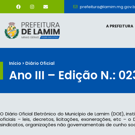
prefeitura@lamim.mg.gov.b
A PREFEITURA
Início > Diário Oficial
Ano III – Edição N.: 0
O Diário Oficial Eletrônico do Município de Lamim (DOE), ins
oficiais – leis, decretos, licitações, exonerações, etc –
sindicatos, organizações não governamentais de cunho socia