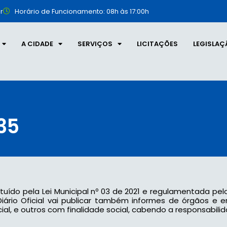
r
Horário de Funcionamento: 08h às 17:00h
A CIDADE
SERVIÇOS
LICITAÇÕES
LEGISLAÇ
235
tituído pela Lei Municipal nº 03 de 2021 e regulamentada pel
 o Diário Oficial vai publicar também informes de órgãos e
l, e outros com finalidade social, cabendo a responsabilid