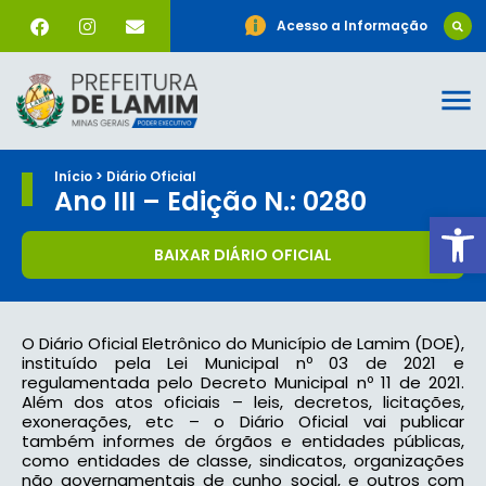
Acesso a Informação
Início > Diário Oficial
Ano III – Edição N.: 0280
Ab
BAIXAR DIÁRIO OFICIAL
O Diário Oficial Eletrônico do Município de Lamim (DOE),
instituído pela Lei Municipal nº 03 de 2021 e
regulamentada pelo Decreto Municipal nº 11 de 2021.
Além dos atos oficiais – leis, decretos, licitações,
exonerações, etc – o Diário Oficial vai publicar
também informes de órgãos e entidades públicas,
como entidades de classe, sindicatos, organizações
não governamentais de cunho social, e outros com