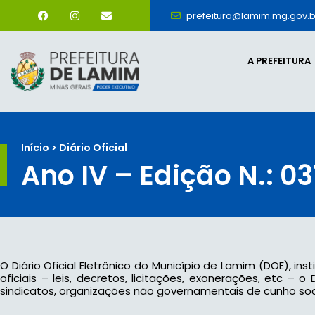
prefeitura@lamim.mg.gov.b
A PREFEITURA
Início > Diário Oficial
Ano IV – Edição N.: 03
O Diário Oficial Eletrônico do Município de Lamim (DOE), ins
oficiais – leis, decretos, licitações, exonerações, etc –
sindicatos, organizações não governamentais de cunho socia