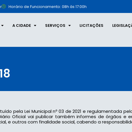
r
Horário de Funcionamento: 08h às 17:00h
A CIDADE
SERVIÇOS
LICITAÇÕES
LEGISLAÇ
18
tituído pela Lei Municipal nº 03 de 2021 e regulamentada pel
 o Diário Oficial vai publicar também informes de órgãos e
l, e outros com finalidade social, cabendo a responsabilid