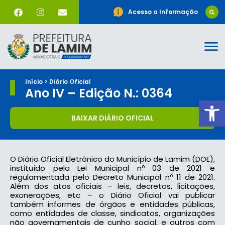
Acesso a Informação
Início > Diário Oficial
Ano IV – Edição N.: 0364
Ab
BAIXAR DIÁRIO OFICIAL
O Diário Oficial Eletrônico do Município de Lamim (DOE),
instituído pela Lei Municipal nº 03 de 2021 e
regulamentada pelo Decreto Municipal nº 11 de 2021.
Além dos atos oficiais – leis, decretos, licitações,
exonerações, etc – o Diário Oficial vai publicar
também informes de órgãos e entidades públicas,
como entidades de classe, sindicatos, organizações
não governamentais de cunho social, e outros com