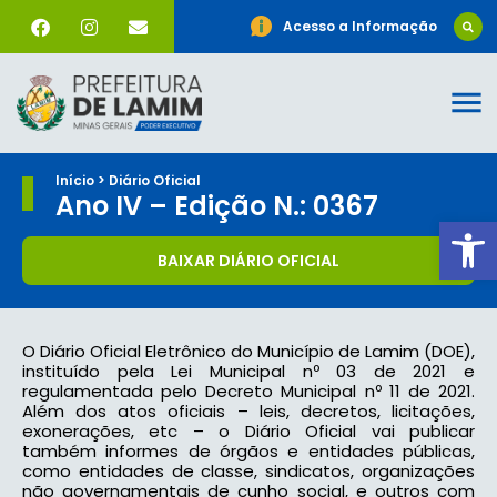
Acesso a Informação
Início > Diário Oficial
Ano IV – Edição N.: 0367
Ab
BAIXAR DIÁRIO OFICIAL
O Diário Oficial Eletrônico do Município de Lamim (DOE),
instituído pela Lei Municipal nº 03 de 2021 e
regulamentada pelo Decreto Municipal nº 11 de 2021.
Além dos atos oficiais – leis, decretos, licitações,
exonerações, etc – o Diário Oficial vai publicar
também informes de órgãos e entidades públicas,
como entidades de classe, sindicatos, organizações
não governamentais de cunho social, e outros com