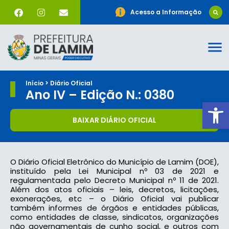
Acesso a Informação
Início > Diário Oficial
Ano IV – Edição N.: 0380
Ab
BAIXAR DIÁRIO OFICIAL
O Diário Oficial Eletrônico do Município de Lamim (DOE),
instituído pela Lei Municipal nº 03 de 2021 e
regulamentada pelo Decreto Municipal nº 11 de 2021.
Além dos atos oficiais – leis, decretos, licitações,
exonerações, etc – o Diário Oficial vai publicar
também informes de órgãos e entidades públicas,
como entidades de classe, sindicatos, organizações
não governamentais de cunho social, e outros com