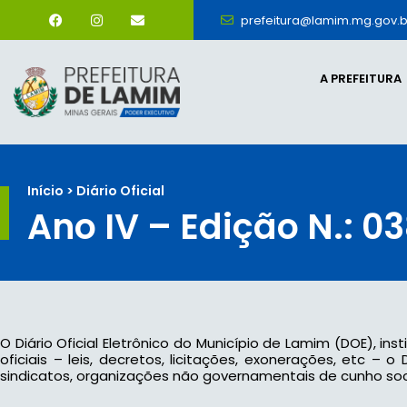
prefeitura@lamim.mg.gov.b
A PREFEITURA
Início > Diário Oficial
Ano IV – Edição N.: 0
O Diário Oficial Eletrônico do Município de Lamim (DOE), ins
oficiais – leis, decretos, licitações, exonerações, etc –
sindicatos, organizações não governamentais de cunho socia