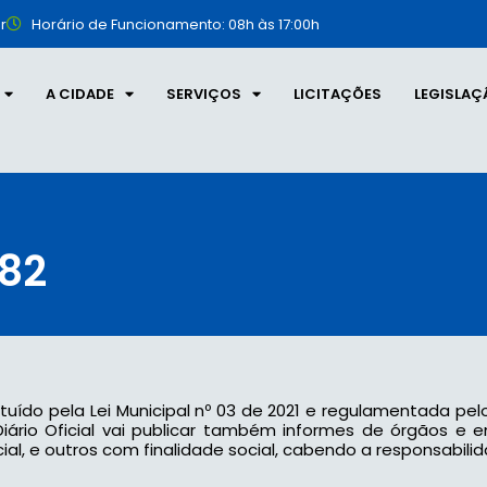
r
Horário de Funcionamento: 08h às 17:00h
A CIDADE
SERVIÇOS
LICITAÇÕES
LEGISLAÇ
382
tituído pela Lei Municipal nº 03 de 2021 e regulamentada pel
 o Diário Oficial vai publicar também informes de órgãos e
l, e outros com finalidade social, cabendo a responsabilid