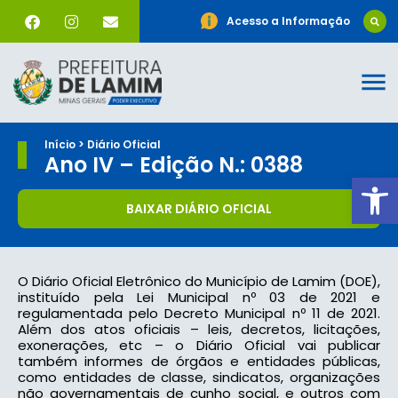
Acesso a Informação
Início > Diário Oficial
Ano IV – Edição N.: 0388
Ab
BAIXAR DIÁRIO OFICIAL
O Diário Oficial Eletrônico do Município de Lamim (DOE),
instituído pela Lei Municipal nº 03 de 2021 e
regulamentada pelo Decreto Municipal nº 11 de 2021.
Além dos atos oficiais – leis, decretos, licitações,
exonerações, etc – o Diário Oficial vai publicar
também informes de órgãos e entidades públicas,
como entidades de classe, sindicatos, organizações
não governamentais de cunho social, e outros com