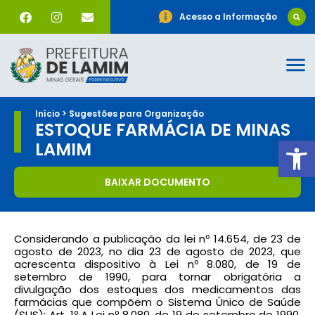
Acesso a Informação
Início > Sugestões para Organização
ESTOQUE FARMÁCIA DE MINAS
Ab
LAMIM
BAIXAR DOCUMENTO
Considerando a publicação da lei nº 14.654, de 23 de
agosto de 2023, no dia 23 de agosto de 2023, que
acrescenta dispositivo à Lei nº 8.080, de 19 de
setembro de 1990, para tornar obrigatória a
divulgação dos estoques dos medicamentos das
farmácias que compõem o Sistema Único de Saúde
(SUS): Art. 1º A Lei nº 8.080, de 19 de setembro de 1990,