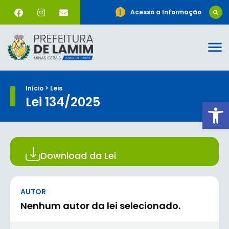
Acesso a Informação
Início > Leis
Lei 134/2025
Ab
Download da Lei
AUTOR
Nenhum autor da lei selecionado.