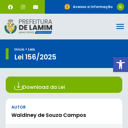
Acesso a Informação
Início > Leis
Lei 156/2025
Ab
Download da Lei
AUTOR
Waldiney de Souza Campos