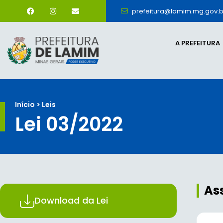
prefeitura@lamim.mg.gov.b
A PREFEITURA
Início > Leis
Lei 03/2022
As
Download da Lei