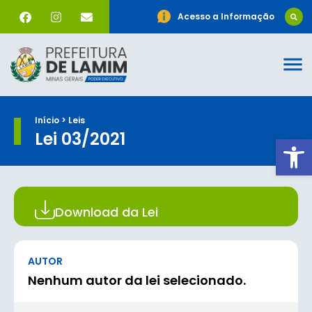
Acesso a Informação
Início > Leis
Lei 03/2021
Ab
Download da Lei
AUTOR
Nenhum autor da lei selecionado.