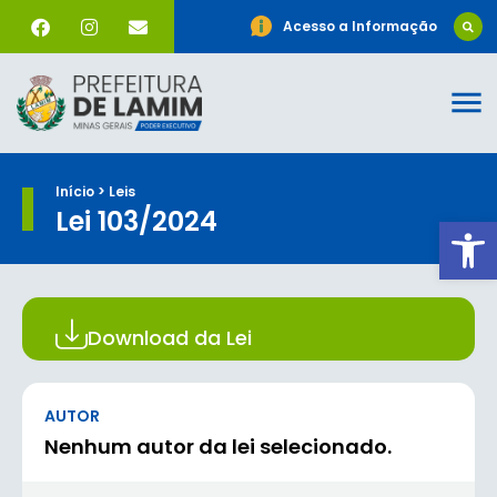
Acesso a Informação
Início > Leis
Lei 103/2024
Ab
Download da Lei
AUTOR
Nenhum autor da lei selecionado.