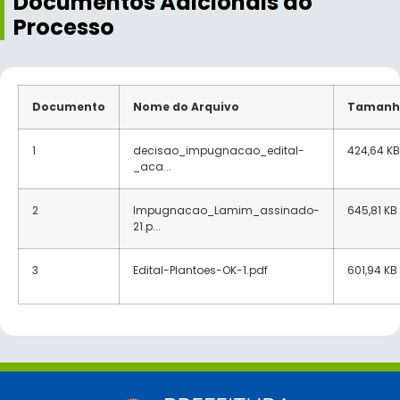
Documentos Adicionais ao
Processo
Documento
Nome do Arquivo
Tamanh
1
decisao_impugnacao_edital-
424,64 KB
_aca...
2
Impugnacao_Lamim_assinado-
645,81 KB
21.p...
3
Edital-Plantoes-OK-1.pdf
601,94 KB