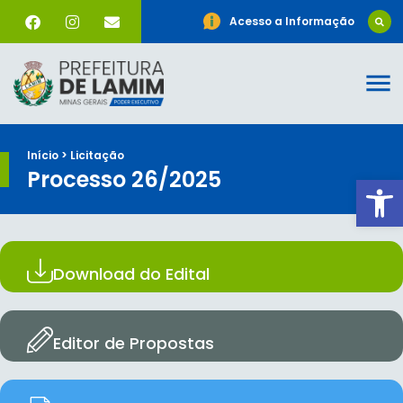
Acesso a Informação
Início > Licitação
Processo 26/2025
Ab
Download do Edital
Editor de Propostas