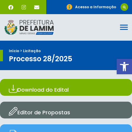
Acesso a Informação
Início > Licitação
Processo 28/2025
Ab
Download do Edital
Editor de Propostas