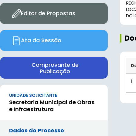
REG
LOC
Editor de Propostas
DOL
Do
Ata da Sessão
Comprovante de
D
Publicação
1
UNIDADE SOLICITANTE
Secretaria Municipal de Obras
e Infraestrutura
Dados do Processo