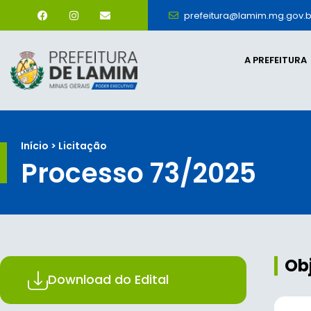
prefeitura@lamim.mg.gov.b
A PREFEITURA
Início > Licitação
Processo 73/2025
Ob
Download do Edital