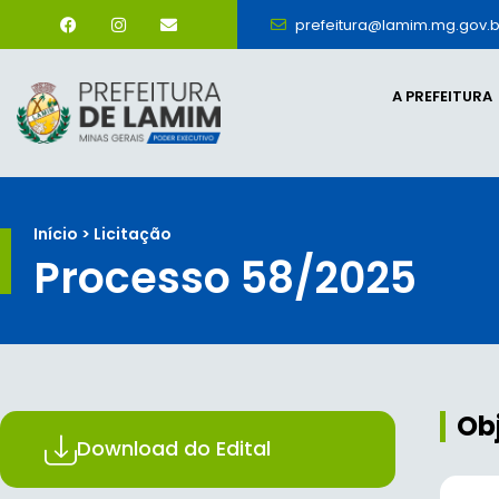
prefeitura@lamim.mg.gov.b
A PREFEITURA
Início > Licitação
Processo 58/2025
Ob
Download do Edital