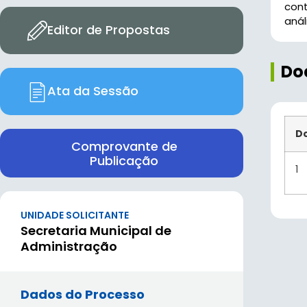
con
aná
Editor de Propostas
Do
Ata da Sessão
D
Comprovante de
Publicação
1
UNIDADE SOLICITANTE
Secretaria Municipal de
Administração
Dados do Processo