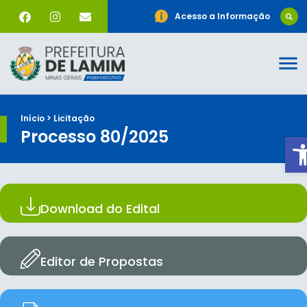
Acesso a Informação
Início > Licitação
Processo 80/2025
A
Download do Edital
Editor de Propostas