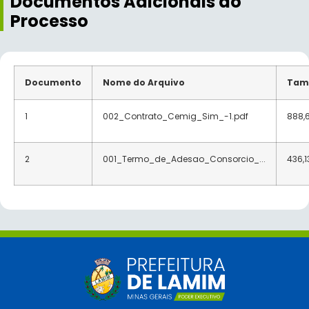
Documentos Adicionais ao
Processo
Documento
Nome do Arquivo
Tam
1
002_Contrato_Cemig_Sim_-1.pdf
888,
2
001_Termo_de_Adesao_Consorcio_...
436,1