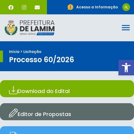
Acesso a Informação
Início > Licitação
Processo 60/2026
Ab
Download do Edital
Editor de Propostas