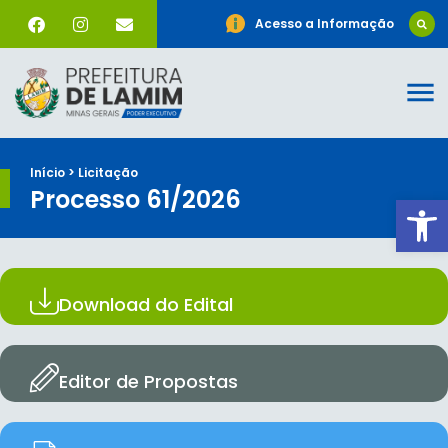
Acesso a Informação
Início > Licitação
Processo 61/2026
Ab
Download do Edital
Editor de Propostas