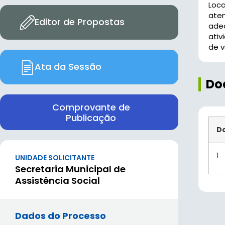
Loca
ate
Editor de Propostas
ade
ativ
de v
Ata da Sessão
Do
Comprovante de
Publicação
D
1
UNIDADE SOLICITANTE
Secretaria Municipal de
Assistência Social
Dados do Processo