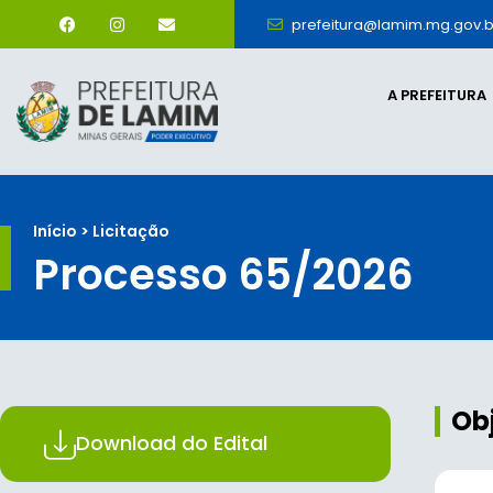
prefeitura@lamim.mg.gov.b
A PREFEITURA
Início > Licitação
Processo 65/2026
Ob
Download do Edital