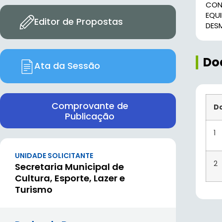
CON
EQU
Editor de Propostas
DES
Do
Ata da Sessão
Comprovante de
D
Publicação
1
UNIDADE SOLICITANTE
2
Secretaria Municipal de
Cultura, Esporte, Lazer e
Turismo