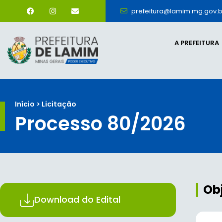
prefeitura@lamim.mg.gov.b
A PREFEITURA
Início > Licitação
Processo 80/2026
Ob
Download do Edital