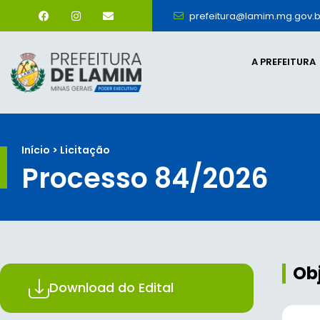
prefeitura@lamim.mg.gov.b
A PREFEITURA
Início > Licitação
Processo 84/2026
Ob
Download do Edital