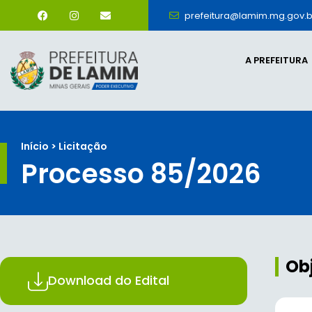
prefeitura@lamim.mg.gov.b
A PREFEITURA
Início > Licitação
Processo 85/2026
Ob
Download do Edital