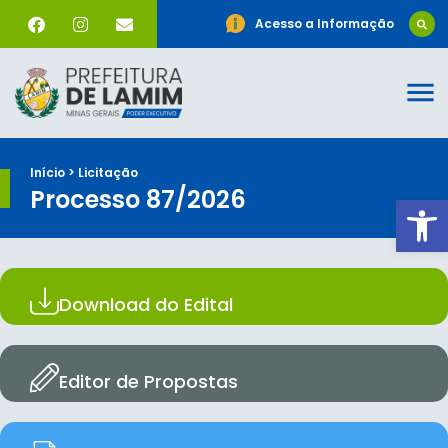
Acesso a Informação
Início > Licitação
Processo 87/2026
Ab
Download do Edital
Editor de Propostas