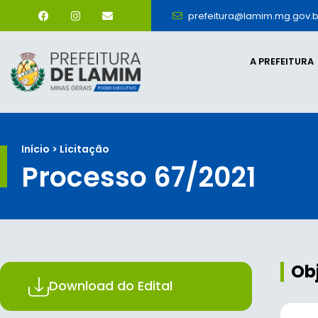
prefeitura@lamim.mg.gov.b
A PREFEITURA
Início > Licitação
Processo 67/2021
Ob
Download do Edital