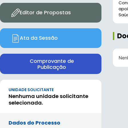
Cons
apoi
Editor de Propostas
Saú
Do
Ata da Sessão
Nen
Comprovante de
Publicação
UNIDADE SOLICITANTE
Nenhuma unidade solicitante
selecionada.
Dados do Processo