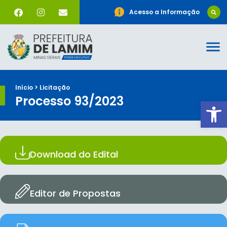
Acesso a Informação
Início > Licitação
Processo 93/2023
Ab
Download do Edital
Editor de Propostas