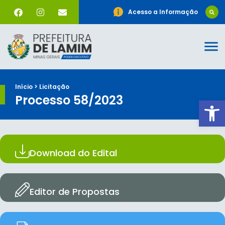
Acesso a Informação
Início > Licitação
Processo 58/2023
Ab
Download do Edital
Editor de Propostas