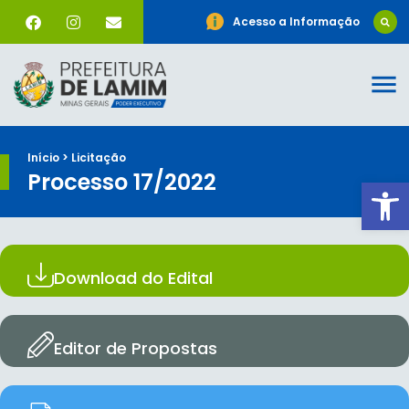
Acesso a Informação
Início > Licitação
Processo 17/2022
Ab
Download do Edital
Editor de Propostas