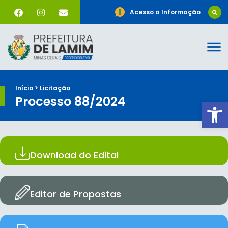
Acesso a Informação
Início > Licitação
Processo 88/2024
Ab
Download do Edital
Editor de Propostas