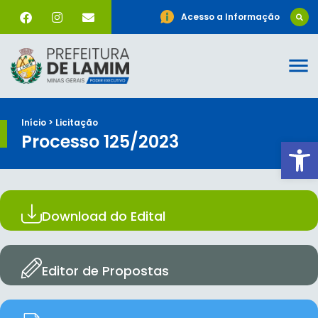
Acesso a Informação
Início > Licitação
Processo 125/2023
Ab
Download do Edital
Editor de Propostas