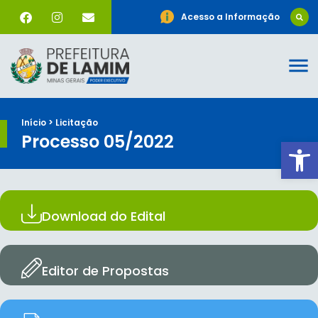
Acesso a Informação
Início > Licitação
Processo 05/2022
Ab
Download do Edital
Editor de Propostas