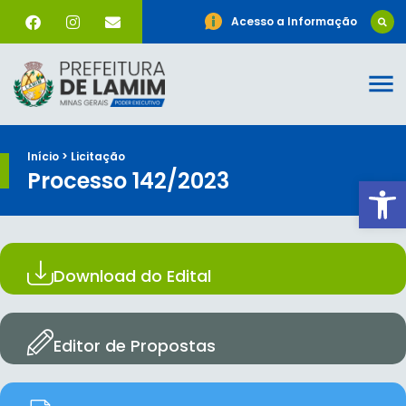
Acesso a Informação
Início > Licitação
Processo 142/2023
Ab
Download do Edital
Editor de Propostas