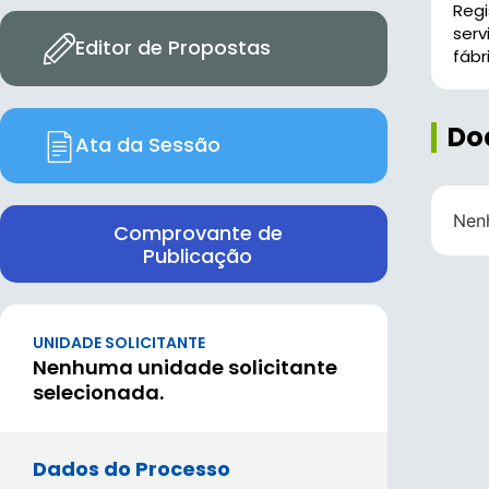
Reg
serv
Editor de Propostas
fábr
Do
Ata da Sessão
Nen
Comprovante de
Publicação
UNIDADE SOLICITANTE
Nenhuma unidade solicitante
selecionada.
Dados do Processo