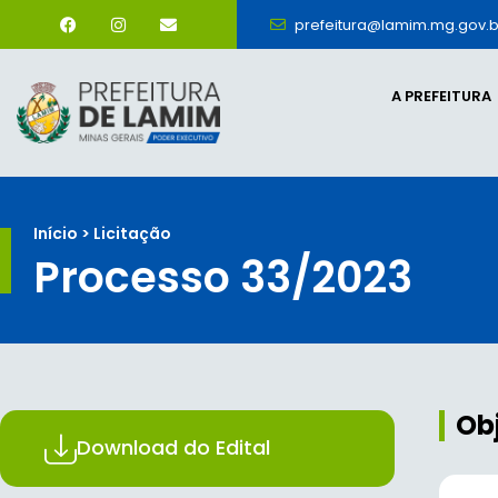
prefeitura@lamim.mg.gov.b
A PREFEITURA
Início > Licitação
Processo 33/2023
Ob
Download do Edital