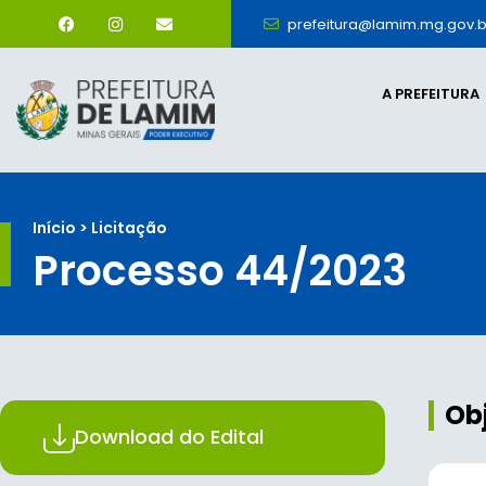
prefeitura@lamim.mg.gov.b
A PREFEITURA
Início > Licitação
Processo 44/2023
Ob
Download do Edital