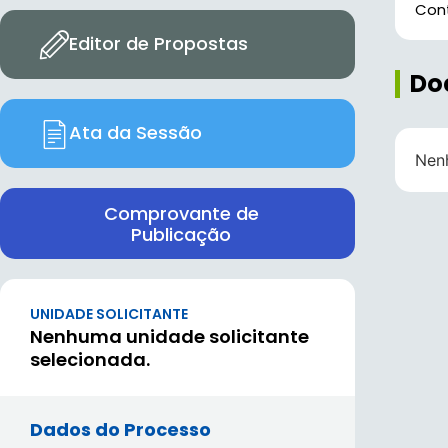
Cont
Editor de Propostas
Do
Ata da Sessão
Nen
Comprovante de
Publicação
UNIDADE SOLICITANTE
Nenhuma unidade solicitante
selecionada.
Dados do Processo