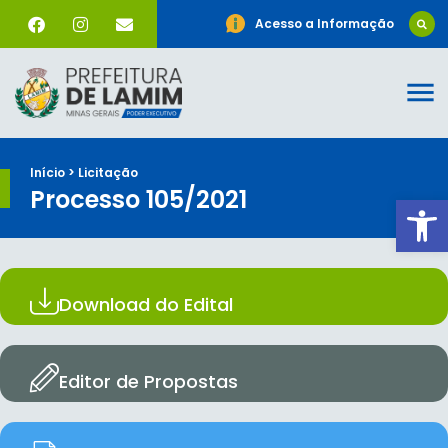
Acesso a Informação
Início > Licitação
Processo 105/2021
Ab
Download do Edital
Editor de Propostas