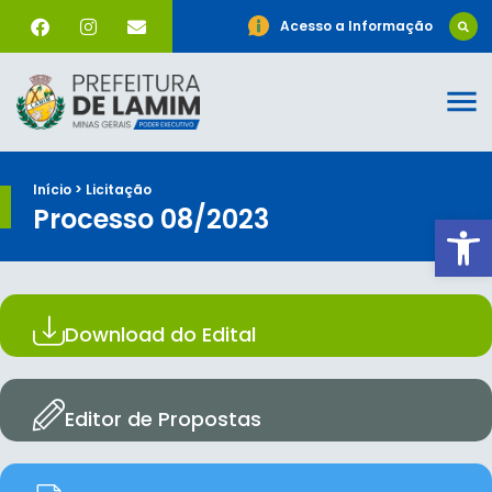
Acesso a Informação
Início > Licitação
Processo 08/2023
Ab
Download do Edital
Editor de Propostas