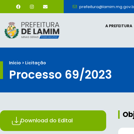
prefeitura@lamim.mg.gov.b
A PREFEITURA
Início > Licitação
Processo 69/2023
Ob
Download do Edital