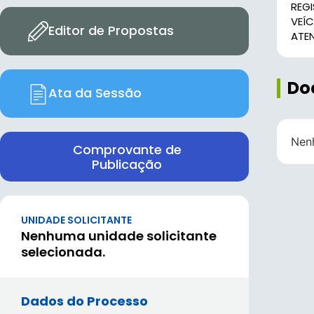
REG
VEÍ
Editor de Propostas
ATEN
Do
Ata da Sessão
Nen
Comprovante de
Publicação
UNIDADE SOLICITANTE
Nenhuma unidade solicitante
selecionada.
Dados do Processo