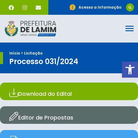
Acesso a Informação
Início > Licitação
Processo 031/2024
Ab
Download do Edital
Editor de Propostas