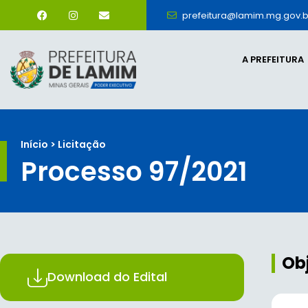
prefeitura@lamim.mg.gov.b
A PREFEITURA
Início > Licitação
Processo 97/2021
Ob
Download do Edital