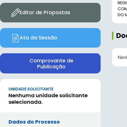
REG
COM
Editor de Propostas
DO 
Do
Ata da Sessão
Nen
Comprovante de
Publicação
UNIDADE SOLICITANTE
Nenhuma unidade solicitante
selecionada.
Dados do Processo