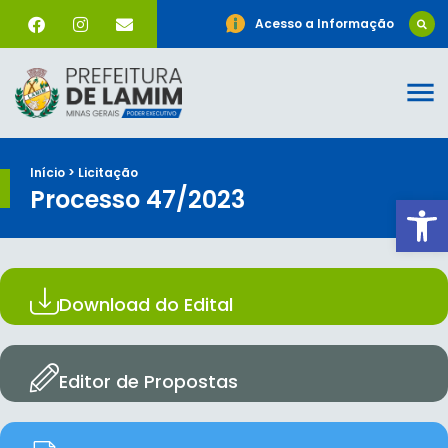
Acesso a Informação
Início > Licitação
Processo 47/2023
Ab
Download do Edital
Editor de Propostas