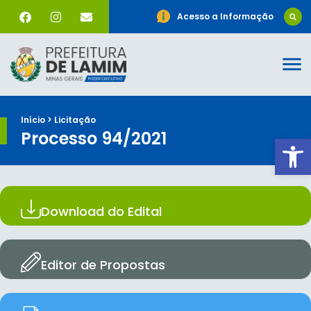
Acesso a Informação
Início > Licitação
Processo 94/2021
Ab
Download do Edital
Editor de Propostas