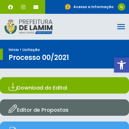
Acesso a Informação
Início > Licitação
Processo 00/2021
Ab
Download do Edital
Editor de Propostas