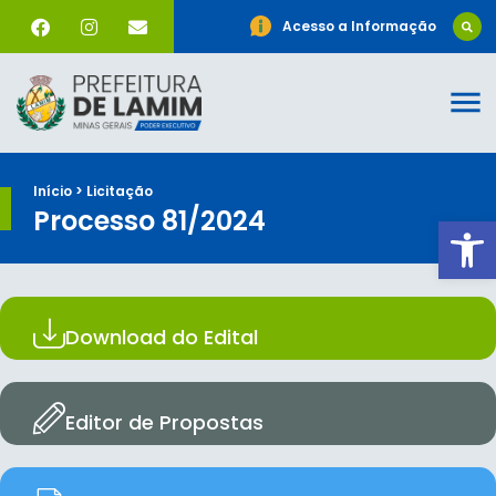
Acesso a Informação
Início > Licitação
Processo 81/2024
Ab
Download do Edital
Editor de Propostas