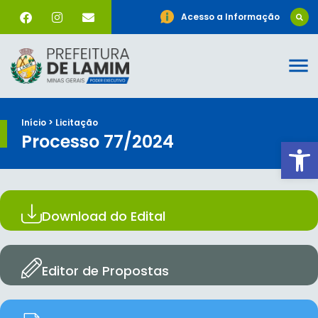
Acesso a Informação
Início > Licitação
Processo 77/2024
Ab
Download do Edital
Editor de Propostas