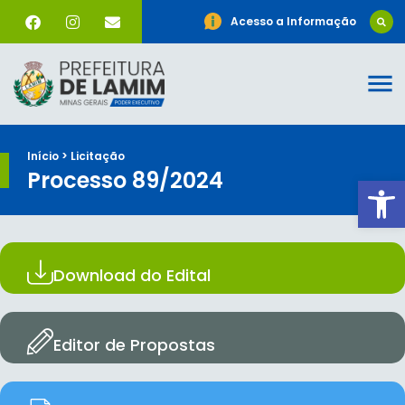
Acesso a Informação
Início > Licitação
Processo 89/2024
Ab
Download do Edital
Editor de Propostas